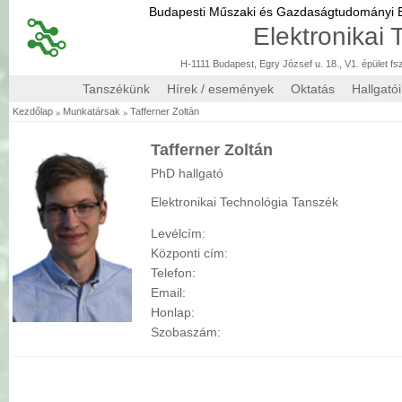
Budapesti Műszaki és Gazdaságtudományi
Elektronikai
H-1111 Budapest, Egry József u. 18., V1. épület fs
Tanszékünk
Hírek / események
Oktatás
Hallgató
»
»
Kezdőlap
Munkatársak
Tafferner Zoltán
Tafferner Zoltán
PhD hallgató
Elektronikai Technológia Tanszék
Levélcím:
Központi cím:
Telefon:
Email:
Honlap:
Szobaszám: