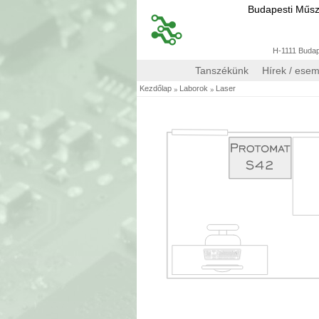
Budapesti Műs
H-1111 Budape
Tanszékünk
Hírek / ese
»
»
Kezdőlap
Laborok
Laser