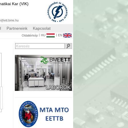
atikai Kar (VIK)
n@ett.bme.hu
I
Partnereink
Kapcsolat
|
|
HU
EN
Oldaltérkép