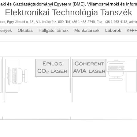
zaki és Gazdaságtudományi Egyetem (BME),
Villamosmérnöki és Inform
Elektronikai Technológia Tanszék
st, Egry József u. 18., V1. épület fsz. 009. Tel: +36 1 463-2740, Fax: +36 1 463-4118
,
admi
mények
Oktatás
Hallgatói témák
Munkatársak
Laborok
K+F+