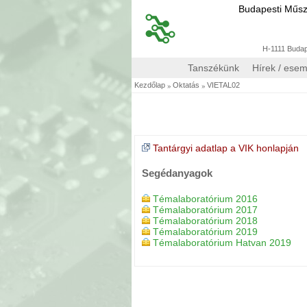
Budapesti Műs
H-1111 Budape
Tanszékünk
Hírek / ese
»
»
Kezdőlap
Oktatás
VIETAL02
Tantárgyi adatlap a VIK honlapján
Segédanyagok
Témalaboratórium 2016
Témalaboratórium 2017
Témalaboratórium 2018
Témalaboratórium 2019
Témalaboratórium Hatvan 2019