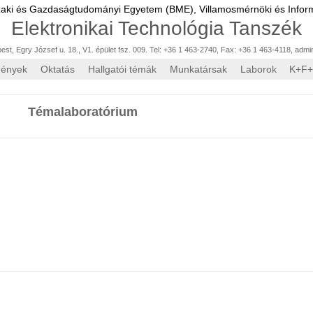
zaki és Gazdaságtudományi Egyetem (BME),
Villamosmérnöki és Inform
Elektronikai Technológia Tanszék
st, Egry József u. 18., V1. épület fsz. 009. Tel: +36 1 463-2740, Fax: +36 1 463-4118
,
admi
mények
Oktatás
Hallgatói témák
Munkatársak
Laborok
K+F+
Témalaboratórium