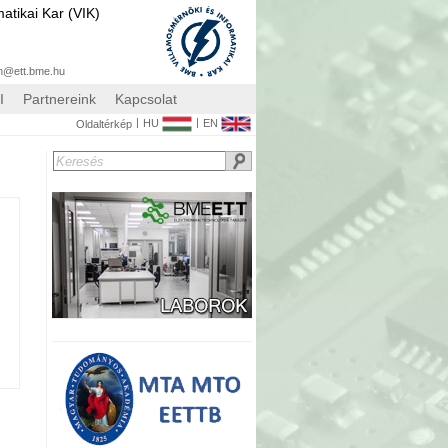
atikai Kar (VIK)
n@ett.bme.hu
I
Partnereink
Kapcsolat
|
|
HU
EN
Oldaltérkép