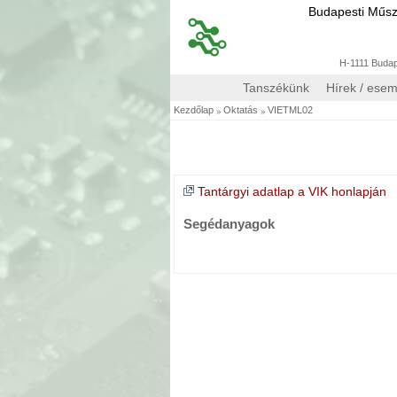
Budapesti Műs
H-1111 Budape
Tanszékünk
Hírek / ese
»
»
Kezdőlap
Oktatás
VIETML02
Tantárgyi adatlap a VIK honlapján
Segédanyagok