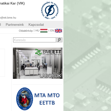
atikai Kar (VIK)
n@ett.bme.hu
I
Partnereink
Kapcsolat
|
|
HU
EN
Oldaltérkép