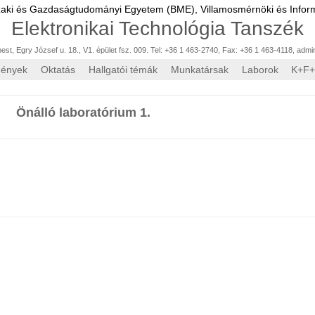
zaki és Gazdaságtudományi Egyetem (BME),
Villamosmérnöki és Inform
Elektronikai Technológia Tanszék
st, Egry József u. 18., V1. épület fsz. 009. Tel: +36 1 463-2740, Fax: +36 1 463-4118
,
admi
mények
Oktatás
Hallgatói témák
Munkatársak
Laborok
K+F+
Önálló laboratórium 1.