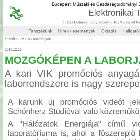
Budapesti Műszaki és Gazdaságtudományi
Elektronikai
H-1111 Budapest, Egry József u. 18., V1. épület fs
Tanszékünk
Hírek / események
Oktatás
Hallgató
»
Kezdőlap
Hírek / események
2015.12.20.
MOZGÓKÉPEN A LABORJ
A kari VIK promóciós anyag
laborrendszere is nagy szerepe
A karunk új promóciós videót jel
Schönherz Stúdióval való közreműk
A "Hálózatok Energiája" című vi
laboratóriuma is, ahol a főszereplő 