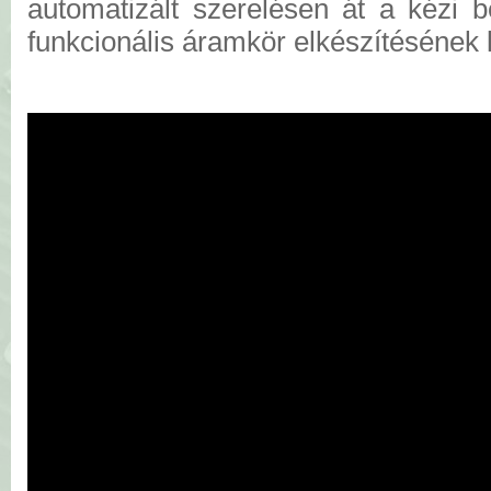
automatizált szerelésen át a kézi 
funkcionális áramkör elkészítésének l