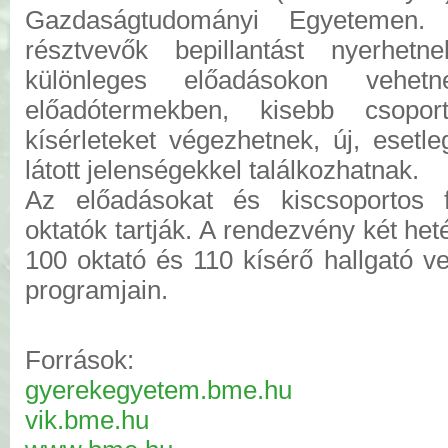
Gazdaságtudományi Egyetemen.
résztvevők bepillantást nyerhet
különleges előadásokon vehet
előadótermekben, kisebb csopo
kísérleteket végezhetnek, új, esetl
látott jelenségekkel találkozhatnak.
Az előadásokat és kiscsoportos f
oktatók tartják.
A rendezvény két het
100 oktató és 110 kísérő hallgató v
programjain.
Források:
gyerekegyetem.bme.hu
vik.bme.hu