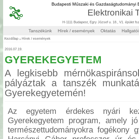
Budapesti Műszaki és Gazdaságtudományi
Elektronikai
H-1111 Budapest, Egry József u. 18., V1. épület fs
Tanszékünk
Hírek / események
Oktatás
Hallgató
»
Kezdőlap
Hírek / események
2016.07.19.
GYEREKEGYETEM
A legkisebb mérnökaspiránso
pályáztak a tanszék munkat
Gyerekegyetemén!
Az egyetem érdekes nyári k
Gyerekegyetem program, amely jó 
természettudományokra fogékony g