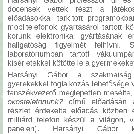
Harsányi Gábor professzor úr és
docensek vettek részt a játékos
előadásokkal tarkított programokb
mobiltelefonok gyártásáról tartott k
korunk elektronikai gyártásának é
hallgatóság figyelmét felhívni
laboratóriumban tartott vákuumpár
kísérletekkel kötötte le a gyermekeke
Harsányi Gábor a szakmaiság
gyerekekkel foglalkozás lehetősége 
tanszékvezető meglepetten mesélte
okostelefonunk?
című előadásán a
részlet érdekelte előadás közben 
milliárd telefon készül a világon,
panelen). Harsányi Gábor 