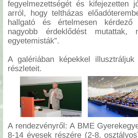
fegyelmezettségét és kifejezetten 
arról, hogy teltházas előadóteremb
hallgató és értelmesen kérdező 
nagyobb érdeklődést mutattak, 
egyetemisták”.
A galériában képekkel illusztrálju
részleteit.
A rendezvényről: A BME Gyerekegy
8-14 évesek részére (2-8. osztályo