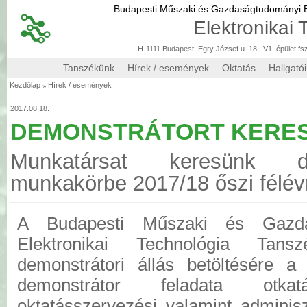
Budapesti Műszaki és Gazdaságtudományi
Elektronikai
H-1111 Budapest, Egry József u. 18., V1. épület fs
Tanszékünk
Hírek / események
Oktatás
Hallgató
»
Kezdőlap
Hírek / események
2017.08.18.
DEMONSTRÁTORT KERE
Munkatársat keresünk dem
munkakörbe 2017/18 őszi félév
A Budapesti Műszaki és Gazda
Elektronikai Technológia Tans
demonstrátori állás betöltésére a
demonstrátor feladata otk
oktatásszervezési valamint adminisz