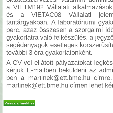
a VIETM192 Vállalati alkalmazások 
és a VIETAC08 Vállalati jelenté
tantárgyakban. A laboratóriumi gyak
perc, azaz összesen a szorgalmi id
gyakorlatra való felkészülés, a jegyz
segédanyagok esetleges korszerűsíté
további 3 óra gyakorlatonként.
A CV-vel ellátott pályázatokat legk
kérjük E-mailben beküldeni az admi
ben a martinek@ett.bme.hu címre.
martinek@ett.bme.hu címen lehet kér
Vissza a hírekhez