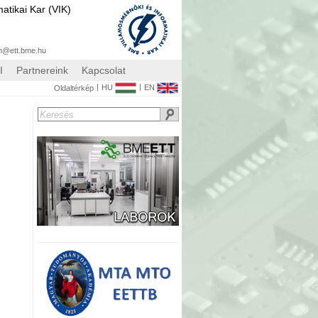
atikai Kar (VIK)
n@ett.bme.hu
I
Partnereink
Kapcsolat
|
|
HU
EN
Oldaltérkép