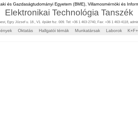
zaki és Gazdaságtudományi Egyetem (BME),
Villamosmérnöki és Inform
Elektronikai Technológia Tanszék
st, Egry József u. 18., V1. épület fsz. 009. Tel: +36 1 463-2740, Fax: +36 1 463-4118
,
admi
mények
Oktatás
Hallgatói témák
Munkatársak
Laborok
K+F+