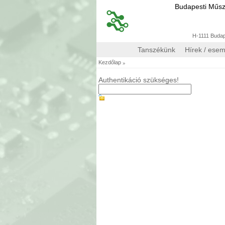
Budapesti Műs
H-1111 Budape
Tanszékünk
Hírek / ese
»
Kezdőlap
Authentikáció szükséges!